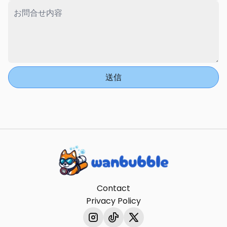
お問合せ内容
*
送信
わんバブル - Chill in the ocean!
Contact
Privacy Policy
Instagram
TikTok
X (Twitter)